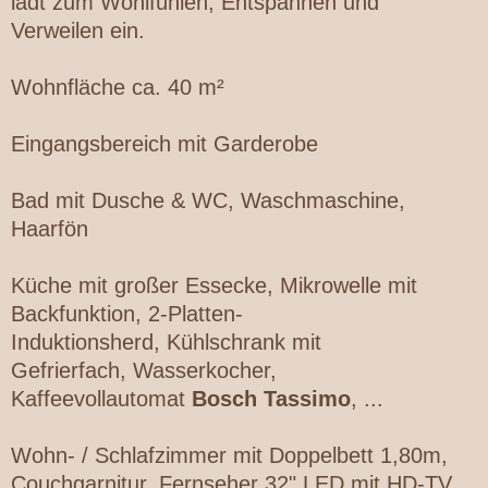
lädt zum Wohlfühlen, Entspannen und
Verweilen ein.
Wohnfläche ca. 40 m²
Eingangsbereich mit Garderobe
Bad mit Dusche & WC, Waschmaschine,
Haarfön
Küche mit großer Essecke, Mikrowelle mit
Backfunktion, 2-Platten-
Induktionsherd,
Kühlschrank mit
Gefrierfach,
Wasserkocher,
Kaffeevollautomat
Bosch Tassimo
, ...
Wohn- / Schlafzimmer mit Doppelbett 1,80m,
Couchgarnitur, Fernseher 32" LED mit HD-TV