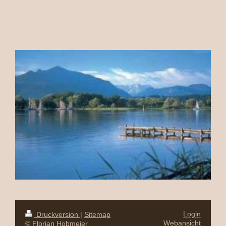
Login
Druckversion
|
Sitemap
Webansicht
© Florian Hobmeier